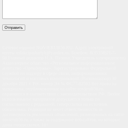
Сетевое издание NOVIERUB56.RU. Адрес электронной
почты redakciyasharlyk@yandex.ru. Телефон: 8(35358)21-7-
98.Главный редактор Н.А. Пузина. Учредитель (соучредители)
Акционерное общество «Региональное информационное
агентство «Оренбуржье». Зарегистрировано Федеральной
службой по надзору в сфере связи, информационных
технологий и массовых коммуникаций (Роскомнадзор) 30
декабря 2021 г. Рег. номер Эл № ФС77-82563 Все права на
материалы, опубликованные на сайте novierub56.ru,
охраняются в соответствии с законодательством РФ. Любое
использование материалов допускается только по
согласованию с редакцией, гиперссылка на источник
обязательна. Редакция не несет ответственности за
достоверность рекламных объявлений, размещенных на сайте
novierub56.ru, а также за содержание веб-сайтов, на которые
даны гиперссылки. 16+