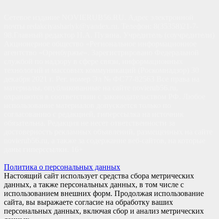
Сетевое издание NOVIERUB56.RU. Адрес электронной
почты redakciyasharlyk@yandex.ru. Телефон: 8(35358)21-7-
98.Главный редактор Н.А. Пузина. Учредитель (соучредители)
Акционерное общество «Региональное информационное
агентство «Оренбуржье». Зарегистрировано Федеральной
службой по надзору в сфере связи, информационных
технологий и массовых коммуникаций (Роскомнадзор) 30
декабря 2021 г. Рег. номер Эл № ФС77-82563 Все права на
материалы, опубликованные на сайте novierub56.ru,
охраняются в соответствии с законодательством РФ. Любое
использование материалов допускается только по
согласованию с редакцией, гиперссылка на источник
обязательна. Редакция не несет ответственности за
достоверность рекламных объявлений, размещенных на сайте
novierub56.ru, а также за содержание веб-сайтов, на которые
даны гиперссылки. 16+
Политика о персональных данных
Настоящий сайт использует средства сбора метрических
данных, а также персональных данных, в том числе с
использованием внешних форм. Продолжая использование
сайта, вы выражаете согласие на обработку ваших
персональных данных, включая сбор и анализ метрических