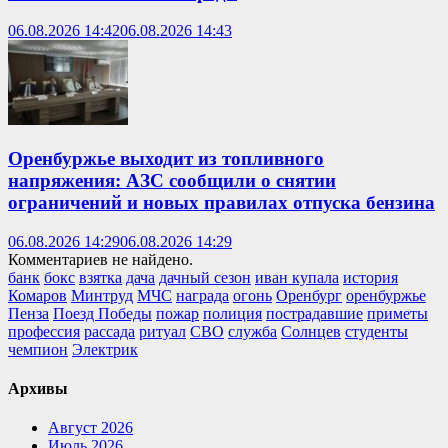
06.08.2026 14:42
06.08.2026 14:43
Оренбуржье выходит из топливного
напряжения: АЗС сообщили о снятии
ограничений и новых правилах отпуска бензина
06.08.2026 14:29
06.08.2026 14:29
Комментариев не найдено.
банк
бокс
взятка
дача
дачный сезон
иван купала
история
Комаров
Минтруд
МЧС
награда
огонь
Оренбург
оренбуржье
Пенза
Поезд Победы
пожар
полиция
пострадавшие
приметы
профессия
рассада
ритуал
СВО
служба
Солнцев
студенты
чемпион
Электрик
Архивы
Август 2026
Июль 2026