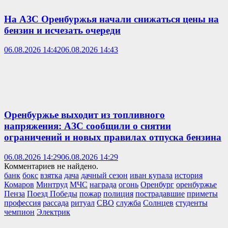
На АЗС Оренбуржья начали снижаться цены на
бензин и исчезать очереди
06.08.2026 14:42
06.08.2026 14:43
Оренбуржье выходит из топливного
напряжения: АЗС сообщили о снятии
ограничений и новых правилах отпуска бензина
06.08.2026 14:29
06.08.2026 14:29
Комментариев не найдено.
банк
бокс
взятка
дача
дачный сезон
иван купала
история
Комаров
Минтруд
МЧС
награда
огонь
Оренбург
оренбуржье
Пенза
Поезд Победы
пожар
полиция
пострадавшие
приметы
профессия
рассада
ритуал
СВО
служба
Солнцев
студенты
чемпион
Электрик