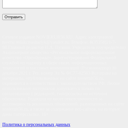
Сетевое издание NOVIERUB56.RU. Адрес электронной
почты redakciyasharlyk@yandex.ru. Телефон: 8(35358)21-7-
98.Главный редактор Н.А. Пузина. Учредитель (соучредители)
Акционерное общество «Региональное информационное
агентство «Оренбуржье». Зарегистрировано Федеральной
службой по надзору в сфере связи, информационных
технологий и массовых коммуникаций (Роскомнадзор) 30
декабря 2021 г. Рег. номер Эл № ФС77-82563 Все права на
материалы, опубликованные на сайте novierub56.ru,
охраняются в соответствии с законодательством РФ. Любое
использование материалов допускается только по
согласованию с редакцией, гиперссылка на источник
обязательна. Редакция не несет ответственности за
достоверность рекламных объявлений, размещенных на сайте
novierub56.ru, а также за содержание веб-сайтов, на которые
даны гиперссылки. 16+
Политика о персональных данных