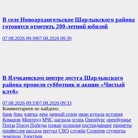
В селе Новоархангельское Шарлыкского района
готовятся отметить 200-летний юбилей
07.08.2026 09:39
07.08.2026 09:39
В Ялчкаевском центре досуга Шарлыкского
района провели субботник и акцию «Чистый
клуб»
07.08.2026 09:33
07.08.2026 09:33
Комментариев не найдено.
банк
бокс
взятка
дача
дачный сезон
иван купала
история
Комаров
Минтруд
МЧС
награда
огонь
Оренбург
оренбуржье
Пенза
Поезд Победы
пожар
полиция
пострадавшие
приметы
профессия
рассада
ритуал
СВО
служба
Солнцев
студенты
чемпион
Электрик