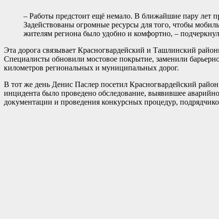
– Работы предстоит ещё немало. В ближайшие пару лет п
Задействованы огромные ресурсы для того, чтобы мобиль
жителям региона было удобно и комфортно, – подчеркну
Эта дорога связывает Красногвардейский и Ташлинский районы
Специалисты обновили мостовое покрытие, заменили барьерное
километров региональных и муниципальных дорог.
В тот же день Денис Паслер посетил Красногвардейский район 
инцидента было проведено обследование, выявившее аварийное
документации и проведения конкурсных процедур, подрядчи