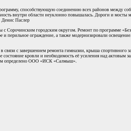
рограмму, способствующую соединению всех районов между собой
ность внутри области неуклонно повышалась. Дороги и мосты м
л Денис Паслер
 с Сорочинским городским округом. Ремонт по программе «Безо
 и перильное ограждение, а также модернизировали освещение. 
в связи с завершением ремонта гимназии, крыша спортивного за
 состояние кровли и необходимость её усиления над актовым з
ком определено ООО «ИСК «Салмыш».