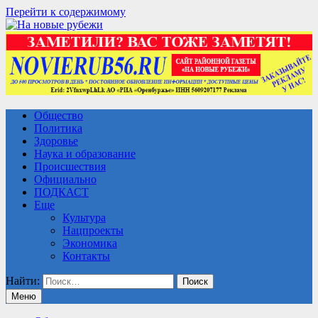
Перейти к содержимому
Общество
Политика
Здоровье
Наука и образование
Происшествия
Официально
ПОДКАСТ
Еще
Культура
Нацпроекты
Экономика
Контакты
Найти:
Меню