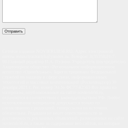
Сетевое издание NOVIERUB56.RU. Адрес электронной
почты redakciyasharlyk@yandex.ru. Телефон: 8(35358)21-7-
98.Главный редактор Н.А. Пузина. Учредитель (соучредители)
Акционерное общество «Региональное информационное
агентство «Оренбуржье». Зарегистрировано Федеральной
службой по надзору в сфере связи, информационных
технологий и массовых коммуникаций (Роскомнадзор) 30
декабря 2021 г. Рег. номер Эл № ФС77-82563 Все права на
материалы, опубликованные на сайте novierub56.ru,
охраняются в соответствии с законодательством РФ. Любое
использование материалов допускается только по
согласованию с редакцией, гиперссылка на источник
обязательна. Редакция не несет ответственности за
достоверность рекламных объявлений, размещенных на сайте
novierub56.ru, а также за содержание веб-сайтов, на которые