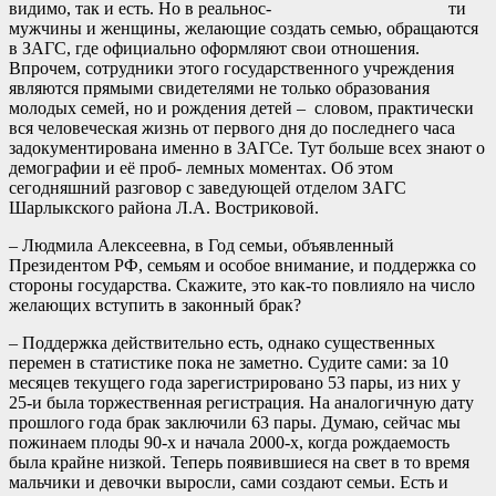
видимо, так и есть. Но в реальнос- ти
мужчины и женщины, желающие создать семью, обращаются
в ЗАГС, где официально оформляют свои отношения.
Впрочем, сотрудники этого государственного учреждения
являются прямыми свидетелями не только образования
молодых семей, но и рождения детей – словом, практически
вся человеческая жизнь от первого дня до последнего часа
задокументирована именно в ЗАГСе. Тут больше всех знают о
демографии и её проб- лемных моментах. Об этом
сегодняшний разговор с заведующей отделом ЗАГС
Шарлыкского района Л.А. Востриковой.
– Людмила Алексеевна, в Год семьи, объявленный
Президентом РФ, семьям и особое внимание, и поддержка со
стороны государства. Скажите, это как-то повлияло на число
желающих вступить в законный брак?
– Поддержка действительно есть, однако существенных
перемен в статистике пока не заметно. Судите сами: за 10
месяцев текущего года зарегистрировано 53 пары, из них у
25-и была торжественная регистрация. На аналогичную дату
прошлого года брак заключили 63 пары. Думаю, сейчас мы
пожинаем плоды 90-х и начала 2000-х, когда рождаемость
была крайне низкой. Теперь появившиеся на свет в то время
мальчики и девочки выросли, сами создают семьи. Есть и