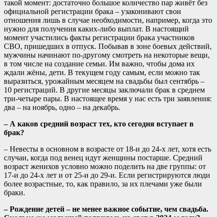
такой момент: достаточно большое количество пар живёт без
официальной регистрации брака – узаконивают свои
отношения лишь в случае необходимости, например, когда это
нужно для получения каких-либо выплат. В настоящий
момент участились факты регистрации брака участников
СВО, пришедших в отпуск. Побывав в зоне боевых действий,
мужчины начинают по-другому смотреть на некоторые вещи,
в том числе на создание семьи. Им важно, чтобы дома их
ждали жёны, дети. В текущем году самым, если можно так
выразиться, урожайным месяцем на свадьбы был сентябрь –
10 регистраций. В другие месяцы заключали брак в среднем
три-четыре пары. В настоящее время у нас есть три заявления:
два – на ноябрь, одно – на декабрь.
– А каков средний возраст тех, кто сегодня вступает в
брак?
– Невесты в основном в возрасте от 18-и до 24-х лет, хотя есть
случаи, когда под венец идут женщины постарше. Средний
возраст женихов условно можно поделить на две группы: от
17-и до 24-х лет и от 25-и до 29-и. Если регистрируются люди
более возрастные, то, как правило, за их плечами уже были
браки.
– Рождение детей – не менее важное событие, чем свадьба.