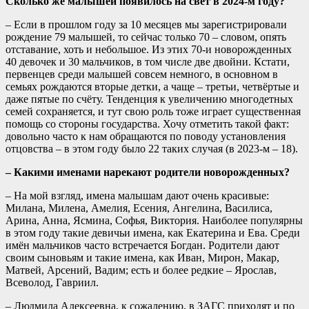
Сколько же малышей появилось на свет в 2024-м году?
– Если в прошлом году за 10 месяцев мы зарегистрировали
рождение 79 малышей, то сейчас только 70 – словом, опять
отставание, хоть и небольшое. Из этих 70-и новорожденных
40 девочек и 30 мальчиков, в том числе две двойни. Кстати,
первенцев среди малышей совсем немного, в основном в
семьях рождаются вторые детки, а чаще – третьи, четвёртые и
даже пятые по счёту. Тенденция к увеличению многодетных
семей сохраняется, и тут свою роль тоже играет существенная
помощь со стороны государства. Хочу отметить такой факт:
довольно часто к нам обращаются по поводу установления
отцовства – в этом году было 22 таких случая (в 2023-м – 18).
– Какими именами нарекают родители новорожденных?
– На мой взгляд, имена малышам дают очень красивые:
Милана, Милена, Амелия, Есения, Ангелина, Василиса,
Арина, Анна, Ясмина, Софья, Виктория. Наиболее популярны
в этом году такие девичьи имена, как Екатерина и Ева. Среди
имён мальчиков часто встречается Богдан. Родители дают
своим сыновьям и такие имена, как Иван, Мирон, Макар,
Матвей, Арсений, Вадим; есть и более редкие – Ярослав,
Всеволод, Гавриил.
– Людмила Алексеевна, к сожалению, в ЗАГС приходят и по