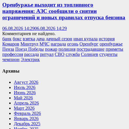
Оренбуржье выходит из топливного
напряжения: АЗС сообщили о снятии
ограничений и новых правилах отпуска бензина
06.08.2026 14:29
06.08.2026 14:29
Комментариев не найдено.
банк
бокс
взятка
дача
дачный сезон
иван купала
история
Комаров
Минтруд
МЧС
награда
огонь
Оренбург
оренбуржье
Пенза
Поезд Победы
пожар
полиция
пострадавшие
приметы
профессия
рассада
ритуал
СВО
служба
Солнцев
студенты
чемпион
Электрик
Архивы
Август 2026
Июль 2026
Июнь 2026
Май 2026
Апрель 2026
Март 2026
Февраль 2026
Январь 2026
Декабрь 2025
Ноябрь 2025