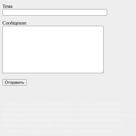
Тема
Сообщение
Сетевое издание NOVIERUB56.RU. Адрес электронной
почты redakciyasharlyk@yandex.ru. Телефон: 8(35358)21-7-
98.Главный редактор Н.А. Пузина. Учредитель (соучредители)
Акционерное общество «Региональное информационное
агентство «Оренбуржье». Зарегистрировано Федеральной
службой по надзору в сфере связи, информационных