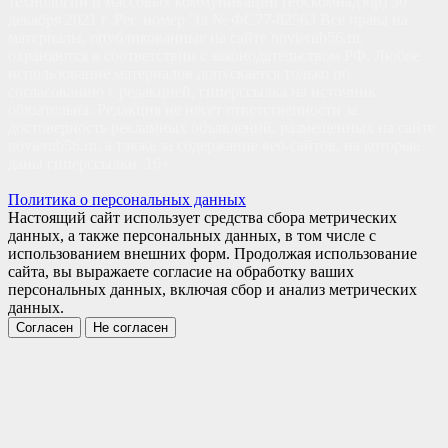
технологий и массовых коммуникаций (Роскомнадзор) 30
декабря 2021 г. Рег. номер Эл № ФС77-82563 Все права на
материалы, опубликованные на сайте novierub56.ru,
охраняются в соответствии с законодательством РФ. Любое
использование материалов допускается только по
согласованию с редакцией, гиперссылка на источник
обязательна. Редакция не несет ответственности за
достоверность рекламных объявлений, размещенных на сайте
novierub56.ru, а также за содержание веб-сайтов, на которые
даны гиперссылки. 16+
Политика о персональных данных
Настоящий сайт использует средства сбора метрических
данных, а также персональных данных, в том числе с
использованием внешних форм. Продолжая использование
сайта, вы выражаете согласие на обработку ваших
персональных данных, включая сбор и анализ метрических
данных.
Согласен
Не согласен