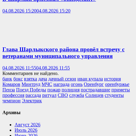
04.08.2026 15:20
04.08.2026 15:20
Глава Шарлыкского района провёл встречу с
ветеранами муниципального управления
04.08.2026 11:55
04.08.2026 11:55
Комментариев не найдено.
банк
бокс
взятка
дача
дачный сезон
иван купала
история
Комаров
Минтруд
МЧС
награда
огонь
Оренбург
оренбуржье
Пенза
Поезд Победы
пожар
полиция
пострадавшие
приметы
профессия
рассада
ритуал
СВО
служба
Солнцев
студенты
чемпион
Электрик
Архивы
Август 2026
Июль 2026
Июнь 2026