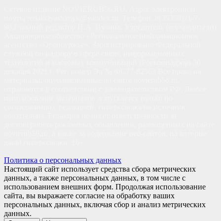
Сетевое издание NOVIERUB56.RU. Адрес электронной
почты redakciyasharlyk@yandex.ru. Телефон: 8(35358)21-7-
98.Главный редактор Н.А. Пузина. Учредитель (соучредители)
Акционерное общество «Региональное информационное
агентство «Оренбуржье». Зарегистрировано Федеральной
службой по надзору в сфере связи, информационных
технологий и массовых коммуникаций (Роскомнадзор) 30
декабря 2021 г. Рег. номер Эл № ФС77-82563 Все права на
материалы, опубликованные на сайте novierub56.ru,
охраняются в соответствии с законодательством РФ. Любое
использование материалов допускается только по
согласованию с редакцией, гиперссылка на источник
обязательна. Редакция не несет ответственности за
достоверность рекламных объявлений, размещенных на сайте
novierub56.ru, а также за содержание веб-сайтов, на которые
даны гиперссылки. 16+
Политика о персональных данных
Настоящий сайт использует средства сбора метрических
данных, а также персональных данных, в том числе с
использованием внешних форм. Продолжая использование
сайта, вы выражаете согласие на обработку ваших
персональных данных, включая сбор и анализ метрических
данных.