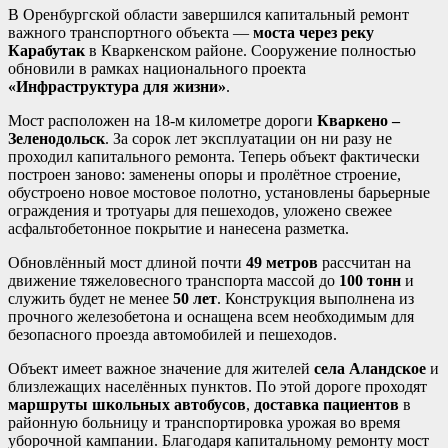
В Оренбургской области завершился капитальный ремонт
важного транспортного объекта —
моста через реку
Карабутак
в Кваркенском районе. Сооружение полностью
обновили в рамках национального проекта
«Инфраструктура для жизни»
.
Мост расположен на 18-м километре дороги
Кваркено –
Зеленодольск
. За сорок лет эксплуатации он ни разу не
проходил капитального ремонта. Теперь объект фактически
построен заново: заменены опоры и пролётное строение,
обустроено новое мостовое полотно, установлены барьерные
ограждения и тротуары для пешеходов, уложено свежее
асфальтобетонное покрытие и нанесена разметка.
Обновлённый мост длиной почти
49 метров
рассчитан на
движение тяжеловесного транспорта массой до
100 тонн
и
служить будет не менее
50 лет
. Конструкция выполнена из
прочного железобетона и оснащена всем необходимым для
безопасного проезда автомобилей и пешеходов.
Объект имеет важное значение для жителей
села Аландское
и
близлежащих населённых пунктов. По этой дороге проходят
маршруты школьных автобусов
,
доставка пациентов
в
районную больницу и транспортировка урожая во время
уборочной кампании. Благодаря капитальному ремонту мост